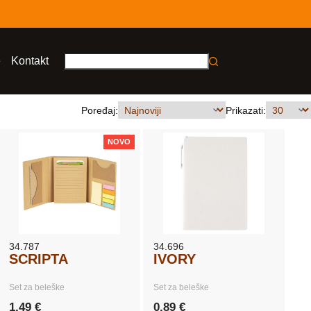
e
Kontakt
No
results
Poređaj:
Prikazati:
NOVO
34.787
34.696
SCRIPTA
IVORY
Set za beleške
Set za beleške
1,49 €
0,89 €