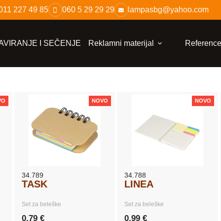
011 227 49 85
060 5 29 29 29
lampasbg@yahoo.com
VIRANJE I SEČENJE
Reklamni materijal
Referenc
VO
NOVO
NOVO
34.789
34.788
TASK
LINEA
Set za beleške
Set za beleške
0,79 €
0,99 €