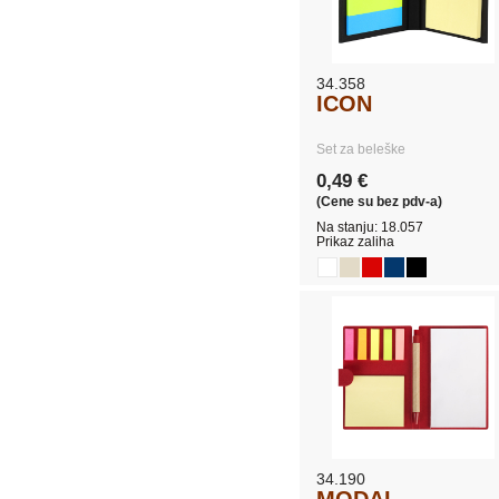
34.358
ICON
Set za beleške
0,49 €
(Cene su bez pdv-a)
Na stanju: 18.057
Prikaz zaliha
34.190
MODAL