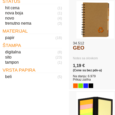
STATUS
hit cena
(1)
nova boja
(1)
novo
(4)
trenutno nema
(3)
MATERIJAL
papir
(18)
34.512
ŠTAMPA
GEO
digitalna
(8)
sito
(23)
Notes sa olovkom
tampon
(1)
1,19 €
VRSTA PAPIRA
(Cene su bez pdv-a)
beli
Na stanju: 6.979
(5)
Prikaz zaliha