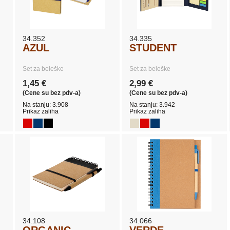
34.352
34.335
AZUL
STUDENT
Set za beleške
Set za beleške
1,45 €
2,99 €
(Cene su bez pdv-a)
(Cene su bez pdv-a)
Na stanju: 3.908
Na stanju: 3.942
Prikaz zaliha
Prikaz zaliha
34.108
34.066
ORGANIC
VERDE