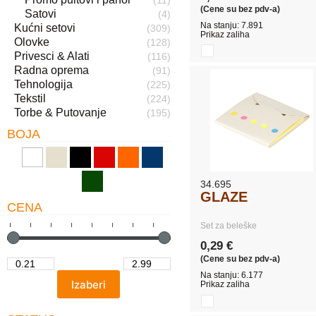
(11)
(Cene su bez pdv-a)
Satovi
(4)
Na stanju: 7.891
Kućni setovi
(309)
Prikaz zaliha
Olovke
(128)
Privesci & Alati
(116)
Radna oprema
(91)
Tehnologija
(225)
Tekstil
(224)
Torbe & Putovanje
(195)
BOJA
34.695
GLAZE
CENA
Set za beleške
0,29 €
(Cene su bez pdv-a)
Na stanju: 6.177
Prikaz zaliha