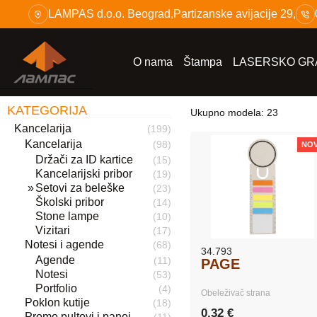
Skip
LAMPAS d.o.o. Beograd,Partizanske avijacije 29,
to
content
O nama
Štampa
LASERSKO GRA
KATEGORIJA
Ukupno modela: 23
Kancelarija
(199)
Kancelarija
(98)
NO
Držači za ID kartice
(15)
Kancelarijski pribor
(19)
Setovi za beleške
(23)
Školski pribor
(14)
Stone lampe
(10)
Vizitari
(17)
Notesi i agende
(68)
34.793
Agende
(11)
PAGE
Notesi
(53)
Portfolio
(4)
Obeleživač strana
Poklon kutije
(18)
0,32 €
Promo pultovi i panoi