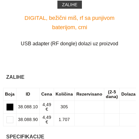
ZALIHE
DIGITAL, bežični miš, rf sa punjivom
baterijom, crni
USB adapter (RF dongle) dolazi uz proizvod
ZALIHE
(2-5
Boja
ID
Cena
Količina
Rezervisano
Dolazak
dana)
4,49
38.088.10
305
€
4,49
38.088.90
1.707
€
SPECIFIKACIJE