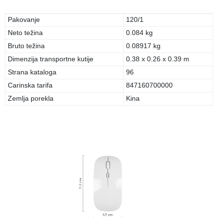
Pakovanje
120/1
Neto težina
0.084 kg
Bruto težina
0.08917 kg
Dimenzija transportne kutije
0.38 x 0.26 x 0.39 m
Strana kataloga
96
Carinska tarifa
847160700000
Zemlja porekla
Kina