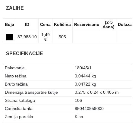
ZALIHE
(2-5
Boja
ID
Cena
Količina
Rezervisano
Dolazak
dana)
1,49
37.983.10
505
€
SPECIFIKACIJE
Pakovanje
180/45/1
Neto težina
0.04444 kg
Bruto težina
0.04722 kg
Dimenzija transportne kutije
0.275 x 0.24 x 0.405 m
Strana kataloga
106
Carinska tarifa
850440959000
Zemlja porekla
Kina