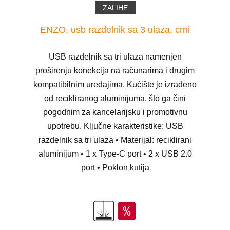
ZALIHE
ENZO, usb razdelnik sa 3 ulaza, crni
USB razdelnik sa tri ulaza namenjen
proširenju konekcija na računarima i drugim
kompatibilnim uređajima. Kućište je izrađeno
od recikliranog aluminijuma, što ga čini
pogodnim za kancelarijsku i promotivnu
upotrebu. Ključne karakteristike: USB
razdelnik sa tri ulaza • Materijal: reciklirani
aluminijum • 1 x Type-C port • 2 x USB 2.0
port • Poklon kutija