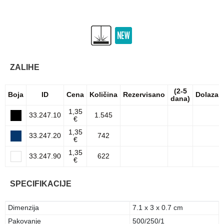
ZALIHE
(2-5
Boja
ID
Cena
Količina
Rezervisano
Dolazak
dana)
1,35
33.247.10
1.545
€
1,35
33.247.20
742
€
1,35
33.247.90
622
€
SPECIFIKACIJE
Dimenzija
7.1 x 3 x 0.7 cm
Pakovanje
500/250/1