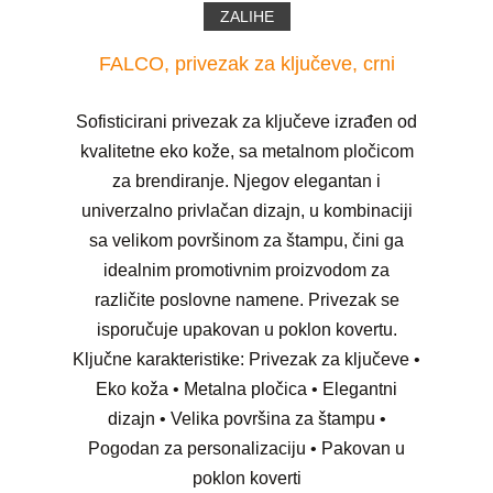
ZALIHE
FALCO, privezak za ključeve, crni
Sofisticirani privezak za ključeve izrađen od
kvalitetne eko kože, sa metalnom pločicom
za brendiranje. Njegov elegantan i
univerzalno privlačan dizajn, u kombinaciji
sa velikom površinom za štampu, čini ga
idealnim promotivnim proizvodom za
različite poslovne namene. Privezak se
isporučuje upakovan u poklon kovertu.
Ključne karakteristike: Privezak za ključeve •
Eko koža • Metalna pločica • Elegantni
dizajn • Velika površina za štampu •
Pogodan za personalizaciju • Pakovan u
poklon koverti