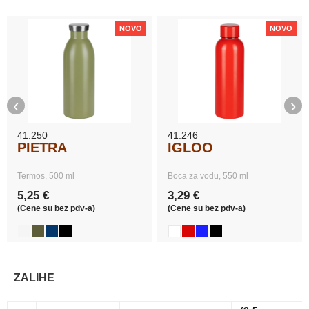
NOVO
NOVO
‹
›
41.250
41.246
PIETRA
IGLOO
Termos, 500 ml
Boca za vodu, 550 ml
5,25 €
3,29 €
(Cene su bez pdv-a)
(Cene su bez pdv-a)
ZALIHE