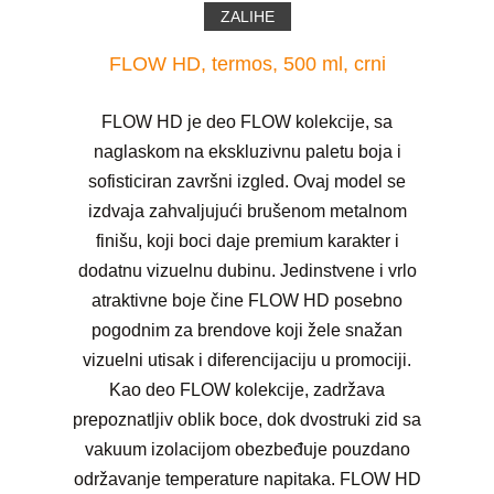
ZALIHE
FLOW HD, termos, 500 ml, crni
FLOW HD je deo FLOW kolekcije, sa
naglaskom na ekskluzivnu paletu boja i
sofisticiran završni izgled. Ovaj model se
izdvaja zahvaljujući brušenom metalnom
finišu, koji boci daje premium karakter i
dodatnu vizuelnu dubinu. Jedinstvene i vrlo
atraktivne boje čine FLOW HD posebno
pogodnim za brendove koji žele snažan
vizuelni utisak i diferencijaciju u promociji.
Kao deo FLOW kolekcije, zadržava
prepoznatljiv oblik boce, dok dvostruki zid sa
vakuum izolacijom obezbeđuje pouzdano
održavanje temperature napitaka. FLOW HD