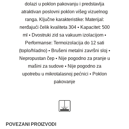
dolazi u poklon pakovanju i predstavlja
atraktivan poslovni poklon višeg vizuelnog
ranga. Ključne karakteristike: Materijal:
nerđajući čelik kvaliteta 304 • Kapacitet: 500
ml • Dvostruki zid sa vakuum izolacijom •
Performanse: Termoizolacija do 12 sati
(toplo/hladno) • Brušeni metalni završni sloj •
Nepropustan čep • Nije pogodno za pranje u
mašini za sudove • Nije pogodno za
upotrebu u mikrotalasnoj pećnici • Poklon
pakovanje
POVEZANI PROIZVODI