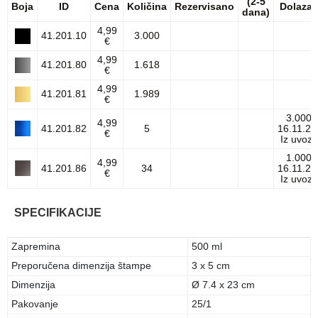
(2-5
Boja
ID
Cena
Količina
Rezervisano
Dolazak
dana)
4,99
41.201.10
3.000
€
4,99
41.201.80
1.618
€
4,99
41.201.81
1.989
€
3.000
4,99
41.201.82
5
16.11.26
€
Iz uvoza
1.000
4,99
41.201.86
34
16.11.26
€
Iz uvoza
SPECIFIKACIJE
Zapremina
500 ml
Preporučena dimenzija štampe
3 x 5 cm
Dimenzija
Ø 7.4 x 23 cm
Pakovanje
25/1