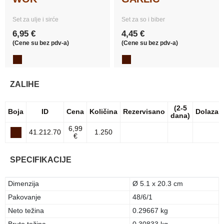
Set za ulje i sirće
Set za so i biber
6,95 €
4,45 €
(Cene su bez pdv-a)
(Cene su bez pdv-a)
ZALIHE
(2-5
Boja
ID
Cena
Količina
Rezervisano
Dolazak
dana)
6,99
41.212.70
1.250
€
SPECIFIKACIJE
Dimenzija
Ø 5.1 x 20.3 cm
Pakovanje
48/6/1
Neto težina
0.29667 kg