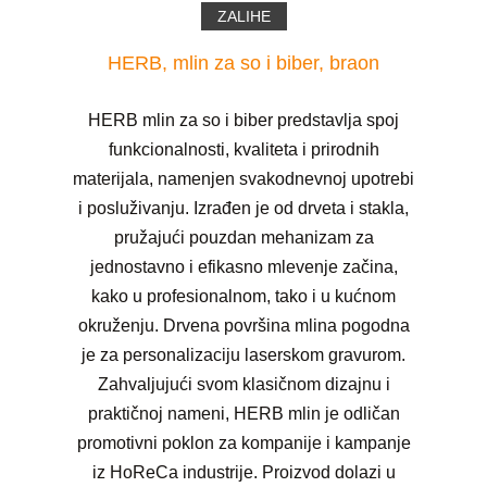
ZALIHE
HERB, mlin za so i biber, braon
HERB mlin za so i biber predstavlja spoj
funkcionalnosti, kvaliteta i prirodnih
materijala, namenjen svakodnevnoj upotrebi
i posluživanju. Izrađen je od drveta i stakla,
pružajući pouzdan mehanizam za
jednostavno i efikasno mlevenje začina,
kako u profesionalnom, tako i u kućnom
okruženju. Drvena površina mlina pogodna
je za personalizaciju laserskom gravurom.
Zahvaljujući svom klasičnom dizajnu i
praktičnoj nameni, HERB mlin je odličan
promotivni poklon za kompanije i kampanje
iz HoReCa industrije. Proizvod dolazi u