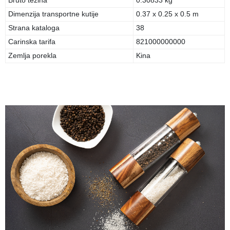
Bruto težina
0.30833 kg
Dimenzija transportne kutije
0.37 x 0.25 x 0.5 m
Strana kataloga
38
Carinska tarifa
821000000000
Zemlja porekla
Kina