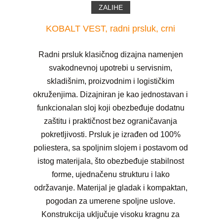
ZALIHE
KOBALT VEST, radni prsluk, crni
Radni prsluk klasičnog dizajna namenjen
svakodnevnoj upotrebi u servisnim,
skladišnim, proizvodnim i logističkim
okruženjima. Dizajniran je kao jednostavan i
funkcionalan sloj koji obezbeđuje dodatnu
zaštitu i praktičnost bez ograničavanja
pokretljivosti. Prsluk je izrađen od 100%
poliestera, sa spoljnim slojem i postavom od
istog materijala, što obezbeđuje stabilnost
forme, ujednačenu strukturu i lako
održavanje. Materijal je gladak i kompaktan,
pogodan za umerene spoljne uslove.
Konstrukcija uključuje visoku kragnu za