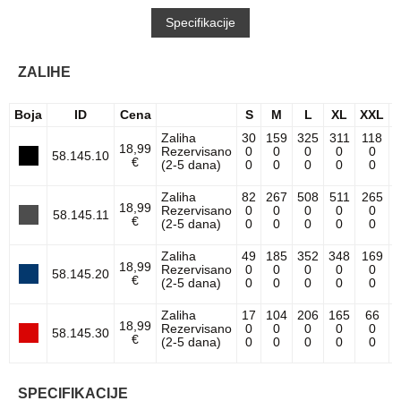
Specifikacije
ZALIHE
Boja
ID
Cena
S
M
L
XL
XXL
Zaliha
30
159
325
311
118
18,99
Rezervisano
0
0
0
0
0
58.145.10
€
(2-5 dana)
0
0
0
0
0
Zaliha
82
267
508
511
265
18,99
Rezervisano
0
0
0
0
0
58.145.11
€
(2-5 dana)
0
0
0
0
0
Zaliha
49
185
352
348
169
18,99
Rezervisano
0
0
0
0
0
58.145.20
€
(2-5 dana)
0
0
0
0
0
Zaliha
17
104
206
165
66
18,99
Rezervisano
0
0
0
0
0
58.145.30
€
(2-5 dana)
0
0
0
0
0
SPECIFIKACIJE