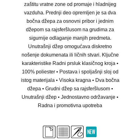
zaštitu vratne zone od promaje i hladnijeg
vazduha. Prednji deo opremljen je sa dva
bočna džepa za osnovni pribor i jednim
džepom sa rajsferšlusom na grudima za
sigurnije odlaganje manjih predmeta.
Unutrašnji džep omogućava diskretno
nošenje dokumenata ili ličnih stvari. Ključne
karakteristike Radni prsluk klasičnog kroja •
100% poliester • Postava i spoljašnji sloj od
istog materijala • Visoka kragna • Dva bočna
džepa • Grudni džep sa rajsferšlusom •
Unutrašnji džep • Jednostavno održavanje •
Radna i promotivna upotreba