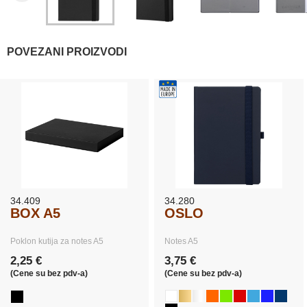
POVEZANI PROIZVODI
34.409
34.280
BOX A5
OSLO
Poklon kutija za notes A5
Notes A5
2,25 €
3,75 €
(Cene su bez pdv-a)
(Cene su bez pdv-a)