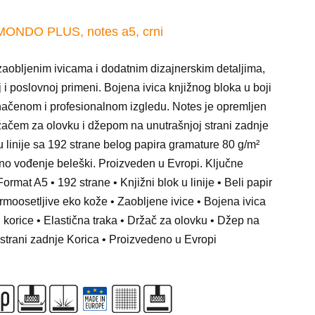
MONDO PLUS, notes a5, crni
aobljenim ivicama i dodatnim dizajnerskim detaljima,
i poslovnoj primeni. Bojena ivica knjižnog bloka u boji
načenom i profesionalnom izgledu. Notes je opremljen
žačem za olovku i džepom na unutrašnjoj strani zadnje
 u linije sa 192 strane belog papira gramature 80 g/m²
 vođenje beleški. Proizveden u Evropi. Ključne
Format A5 • 192 strane • Knjižni blok u linije • Beli papir
ermoosetljive eko kože • Zaobljene ivice • Bojena ivica
i korice • Elastična traka • Držač za olovku • Džep na
 strani zadnje Korica • Proizvedeno u Evropi