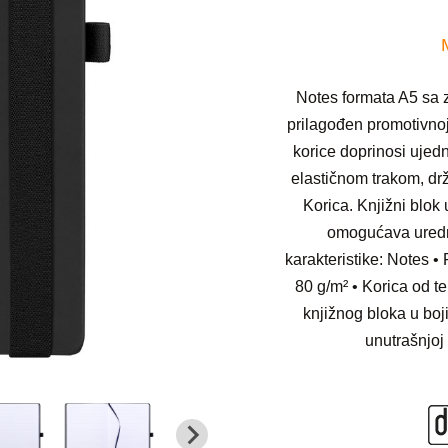
Notes formata A5 sa z
prilagođen promotivnoj 
korice doprinosi ujed
elastičnom trakom, dr
Korica. Knjižni blok
omogućava uredno
karakteristike: Notes • 
80 g/m² • Korica od t
knjižnog bloka u boj
unutrašnjoj