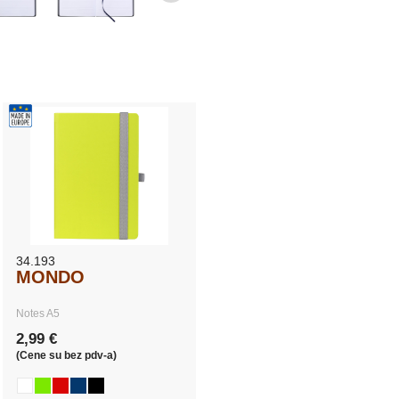
34.193
MONDO
Notes A5
2,99 €
(Cene su bez pdv-a)