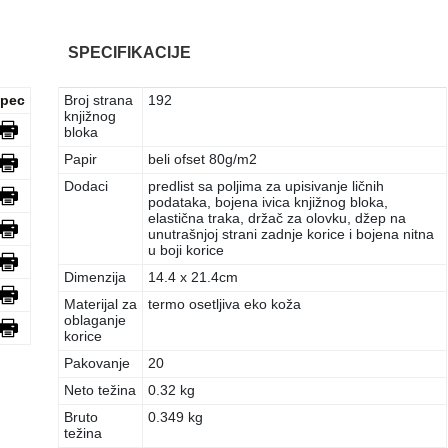
SPECIFIKACIJE
pec
Broj strana
192
knjižnog
bloka
Papir
beli ofset 80g/m2
Dodaci
predlist sa poljima za upisivanje ličnih
podataka, bojena ivica knjižnog bloka,
elastična traka, držač za olovku, džep na
unutrašnjoj strani zadnje korice i bojena nitna
u boji korice
Dimenzija
14.4 x 21.4cm
Materijal za
termo osetljiva eko koža
oblaganje
korice
Pakovanje
20
Neto težina
0.32 kg
Bruto
0.349 kg
težina