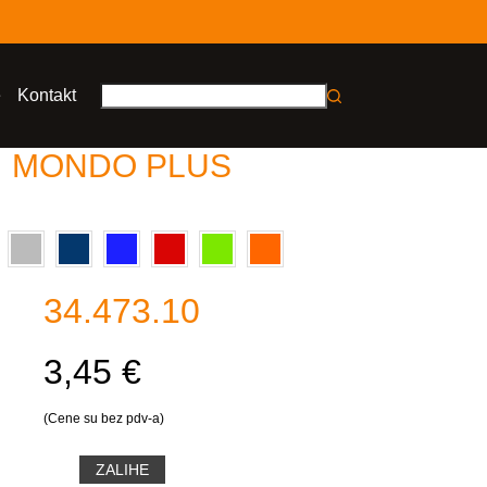
e
Kontakt
No
results
MONDO PLUS
34.473.10
3,45 €
(Cene su bez pdv-a)
ZALIHE