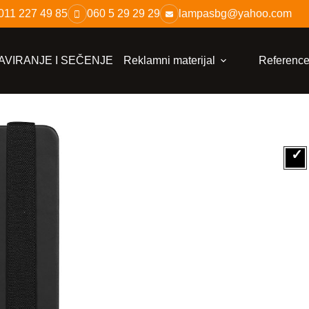
011 227 49 85
060 5 29 29 29
lampasbg@yahoo.com
VIRANJE I SEČENJE
Reklamni materijal
Referenc