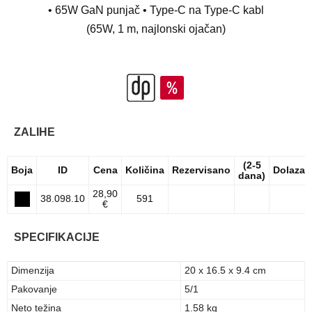
• 65W GaN punjač • Type-C na Type-C kabl
(65W, 1 m, najlonski ojačan)
ZALIHE
(2-5
Boja
ID
Cena
Količina
Rezervisano
Dolazak
dana)
28,90
38.098.10
591
€
SPECIFIKACIJE
Dimenzija
20 x 16.5 x 9.4 cm
Pakovanje
5/1
Neto težina
1.58 kg