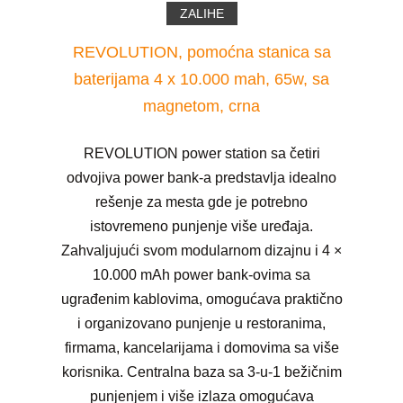
ZALIHE
REVOLUTION, pomoćna stanica sa
baterijama 4 x 10.000 mah, 65w, sa
magnetom, crna
REVOLUTION power station sa četiri
odvojiva power bank-a predstavlja idealno
rešenje za mesta gde je potrebno
istovremeno punjenje više uređaja.
Zahvaljujući svom modularnom dizajnu i 4 ×
10.000 mAh power bank-ovima sa
ugrađenim kablovima, omogućava praktično
i organizovano punjenje u restoranima,
firmama, kancelarijama i domovima sa više
korisnika. Centralna baza sa 3-u-1 bežičnim
punjenjem i više izlaza omogućava