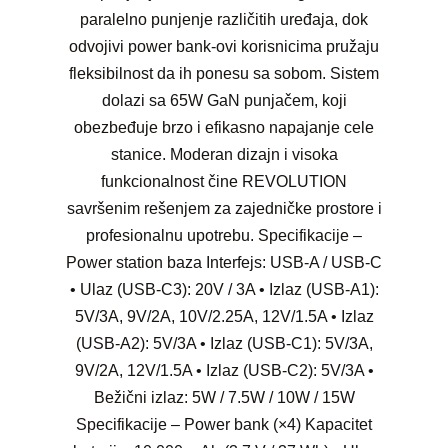
paralelno punjenje različitih uređaja, dok
odvojivi power bank-ovi korisnicima pružaju
fleksibilnost da ih ponesu sa sobom. Sistem
dolazi sa 65W GaN punjačem, koji
obezbeđuje brzo i efikasno napajanje cele
stanice. Moderan dizajn i visoka
funkcionalnost čine REVOLUTION
savršenim rešenjem za zajedničke prostore i
profesionalnu upotrebu. Specifikacije –
Power station baza Interfejs: USB-A / USB-C
• Ulaz (USB-C3): 20V / 3A • Izlaz (USB-A1):
5V/3A, 9V/2A, 10V/2.25A, 12V/1.5A • Izlaz
(USB-A2): 5V/3A • Izlaz (USB-C1): 5V/3A,
9V/2A, 12V/1.5A • Izlaz (USB-C2): 5V/3A •
Bežični izlaz: 5W / 7.5W / 10W / 15W
Specifikacije – Power bank (×4) Kapacitet