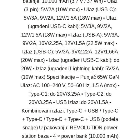
baterije: 10.000 mAh (3.7 V / 37 Wh) • Ulaz
(3-pin): 5V/2A (10W max) • Ulaz (USB-C):
5V/3A, 9V/2A, 12V/1.5A (18W max) • Ulaz
(ugrađeni USB-C kabl): 5V/3A, 9V/2A,
12V/1.5A (18W max) • Izlaz (USB-A): 5V/3A,
9V/2A, 10V/2.25A, 12V/1.5A (22.5W max) •
Izlaz (USB-C): 5V/3A, 9V/2.22A, 12V/1.66A
(20W max) • Izlaz (ugrađeni USB-C kabl): do
20W • Izlaz (ugrađeni Lightning kabl): 5V/2A
(10W max) Specifikacije – Punjač 65W GaN
Ulaz: AC 100–240 V, 50–60 Hz, 1.5 A (max) •
Type-C1: do 20V/3.25A • Type-C2: do
20V/3.25A • USB izlaz: do 20V/1.5A •
Kombinovani izlazi: Type-C + USB / Type-C
+ Type-C / Type-C + Type-C + USB (podela
snage) U pakovanju: REVOLUTION power
station baza • 4 × power bank (10.000 mAh)