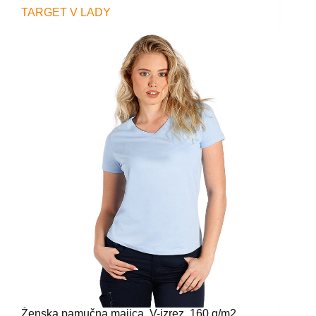
TARGET V LADY
Ženska pamučna majica, V-izrez, 160 g/m2