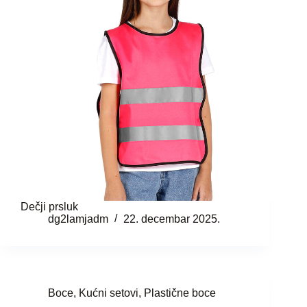
Dečji prsluk
dg2lamjadm
22. decembar 2025.
Boce
,
Kućni setovi
,
Plastične boce