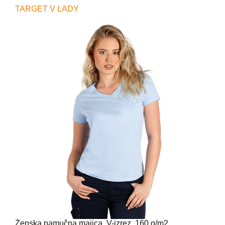
TARGET V LADY
Ženska pamučna majica, V-izrez, 160 g/m2