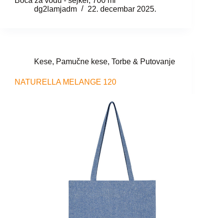
Boca za vodu - šejker, 700 ml
dg2lamjadm
22. decembar 2025.
Kese
,
Pamučne kese
,
Torbe & Putovanje
NATURELLA MELANGE 120