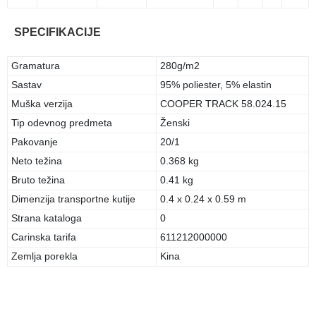
SPECIFIKACIJE
Gramatura
280g/m2
Sastav
95% poliester, 5% elastin
Muška verzija
COOPER TRACK 58.024.15
Tip odevnog predmeta
Ženski
Pakovanje
20/1
Neto težina
0.368 kg
Bruto težina
0.41 kg
Dimenzija transportne kutije
0.4 x 0.24 x 0.59 m
Strana kataloga
0
Carinska tarifa
611212000000
Zemlja porekla
Kina