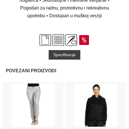
nogavica • Jednobojne i melirane varijante •
Pogodan za radnu, promotivnu i rekreativnu
upotrebu • Dostupan u muškoj verziji
Specifikacije
POVEZANI PROIZVODI