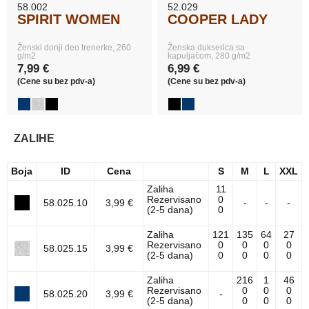
58.002
52.029
SPIRIT WOMEN
COOPER LADY
Ženski donji deo trenerke, 260
Ženska dukserica sa
g/m2
kapuljačom, 280 g/m2
7,99 €
6,99 €
(Cene su bez pdv-a)
(Cene su bez pdv-a)
ZALIHE
Boja
ID
Cena
S
M
L
XXL
Zaliha
11
Rezervisano
0
58.025.10
3,99 €
-
-
-
(2-5 dana)
0
Zaliha
121
135
64
27
Rezervisano
0
0
0
0
58.025.15
3,99 €
(2-5 dana)
0
0
0
0
Zaliha
216
1
46
Rezervisano
0
0
0
58.025.20
3,99 €
-
(2-5 dana)
0
0
0