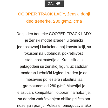
ZALIHE
COOPER TRACK LADY, ženski donji
deo trenerke, 280 g/m2, crna
Donji deo trenerke COOPER TRACK LADY
je ženski model izrađen u tehnički
jednostavnoj i funkcionalnoj konstrukciji, sa
fokusom na udobnost, pokretljivost i
stabilnost materijala. Kroj i silueta
prilagođeni su ženskoj figuri, uz zadržan
moderan i tehnički izgled. Izrađen je od
mešavine poliestera i elastina, sa
gramaturom od 280 g/m². Materijal je
elastičan, kompaktan i otporan na habanje,
sa dobrim zadržavanjem oblika pri čestom
nošenju i pranju. Poliester omogućava lako