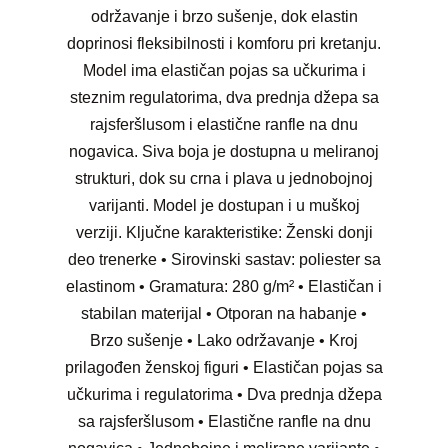
održavanje i brzo sušenje, dok elastin
doprinosi fleksibilnosti i komforu pri kretanju.
Model ima elastičan pojas sa učkurima i
steznim regulatorima, dva prednja džepa sa
rajsferšlusom i elastične ranfle na dnu
nogavica. Siva boja je dostupna u meliranoj
strukturi, dok su crna i plava u jednobojnoj
varijanti. Model je dostupan i u muškoj
verziji. Ključne karakteristike: Ženski donji
deo trenerke • Sirovinski sastav: poliester sa
elastinom • Gramatura: 280 g/m² • Elastičan i
stabilan materijal • Otporan na habanje •
Brzo sušenje • Lako održavanje • Kroj
prilagođen ženskoj figuri • Elastičan pojas sa
učkurima i regulatorima • Dva prednja džepa
sa rajsferšlusom • Elastične ranfle na dnu