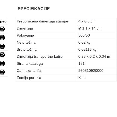
SPECIFIKACIJE
pec
Preporučena dimenzija štampe
4 x 0.5 cm
Dimenzija
Ø 1.1 x 14 cm
Pakovanje
500/50
Neto težina
0.02 kg
Bruto težina
0.02116 kg
Dimenzija transportne kutije
0.28 x 0.2 x 0.34 m
Strana kataloga
181
Carinska tarifa
960810920000
Zemlja porekla
Kina