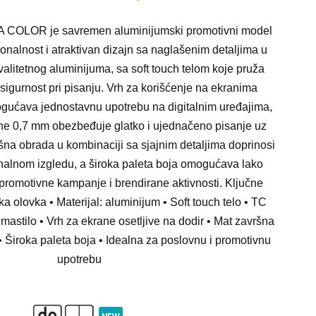
A COLOR je savremen aluminijumski promotivni model
ionalnost i atraktivan dizajn sa naglašenim detaljima u
kvalitetnog aluminijuma, sa soft touch telom koje pruža
sigurnost pri pisanju. Vrh za korišćenje na ekranima
ogućava jednostavnu upotrebu na digitalnim uređajima,
ine 0,7 mm obezbeđuje glatko i ujednačeno pisanje uz
šna obrada u kombinaciji sa sjajnim detaljima doprinosi
nalnom izgledu, a široka paleta boja omogućava lako
 promotivne kampanje i brendirane aktivnosti. Ključne
ka olovka • Materijal: aluminijum • Soft touch telo • TC
mastilo • Vrh za ekrane osetljive na dodir • Mat završna
 • Široka paleta boja • Idealna za poslovnu i promotivnu
upotrebu