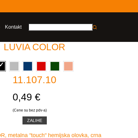
e
Kontakt
No
results
LUVIA COLOR
11.107.10
0,49 €
(Cene su bez pdv-a)
ZALIHE
 metalna "touch" hemijska olovka, crna