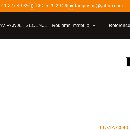
011 227 49 85
060 5 29 29 29
lampasbg@yahoo.com
VIRANJE I SEČENJE
Reklamni materijal
Referenc
LUVIA COLOR,