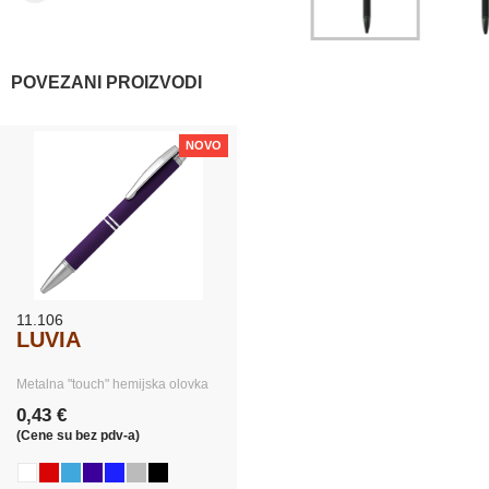
POVEZANI PROIZVODI
NOVO
11.106
LUVIA
Metalna "touch" hemijska olovka
0,43 €
(Cene su bez pdv-a)