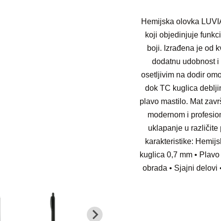
Hemijska olovka LUVI
koji objedinjuje funkc
boji. Izrađena je od 
dodatnu udobnost i 
osetljivim na dodir om
dok TC kuglica deblj
plavo mastilo. Mat zavr
modernom i profesio
uklapanje u različite
karakteristike: Hemijs
kuglica 0,7 mm • Plavo 
obrada • Sjajni delovi