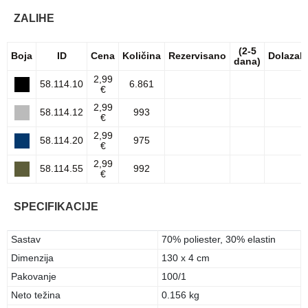
ZALIHE
(2-5
Boja
ID
Cena
Količina
Rezervisano
Dolazak
dana)
2,99
58.114.10
6.861
€
2,99
58.114.12
993
€
2,99
58.114.20
975
€
2,99
58.114.55
992
€
SPECIFIKACIJE
Sastav
70% poliester, 30% elastin
Dimenzija
130 x 4 cm
Pakovanje
100/1
Neto težina
0.156 kg