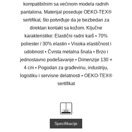
kompatibilnim sa većinom modela radnih
pantalona. Materijal poseduje OEKO-TEX®
sertifikat, što potvrđuje da je bezbedan za
direktan kontakt sa kožom. Ključne
karakteristike: Elastični radni kaiš • 70%
poliester / 30% elastin • Visoka elastičnost i
udobnost • Čvrsta metalna šnala • Brzo i
jednostavno podešavanje • Dimenzije 130 ×
4 cm • Pogodan za građevinu, industriju,
logistiku i servisne delatnosti • OEKO-TEX®
sertifikat
Specifikacije