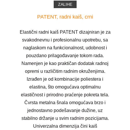
ZALIHE
PATENT, radni kaiš, crni
Elastični radni kaiš PATENT dizajniran je za
svakodnevnu i profesionalnu upotrebu, sa
naglaskom na funkcionalnost, udobnost i
pouzdano prilagođavanje tokom rada.
Namenjen je kao praktičan dodatak radnoj
opremi u različitim radnim okruženjima.
Izrađen je od kombinacije poliestera i
elastina, što omogućava optimalnu
elastičnost i prirodno praćenje pokreta tela.
Čvrsta metalna šnala omogućava brzo i
jednostavno podešavanje dužine, uz
stabilno držanje u svim radnim pozicijama.
Univerzalna dimenzija čini kaiš