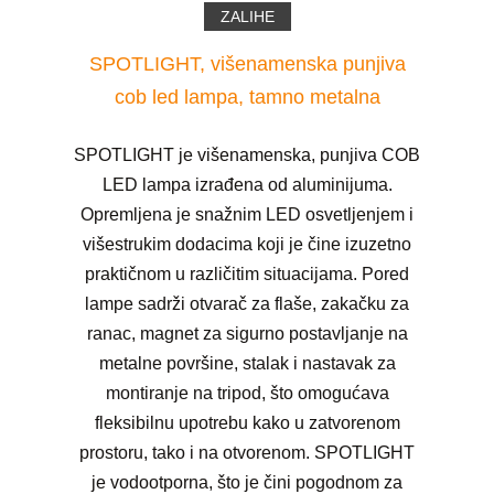
ZALIHE
SPOTLIGHT, višenamenska punjiva
cob led lampa, tamno metalna
SPOTLIGHT je višenamenska, punjiva COB
LED lampa izrađena od aluminijuma.
Opremljena je snažnim LED osvetljenjem i
višestrukim dodacima koji je čine izuzetno
praktičnom u različitim situacijama. Pored
lampe sadrži otvarač za flaše, zakačku za
ranac, magnet za sigurno postavljanje na
metalne površine, stalak i nastavak za
montiranje na tripod, što omogućava
fleksibilnu upotrebu kako u zatvorenom
prostoru, tako i na otvorenom. SPOTLIGHT
je vodootporna, što je čini pogodnom za