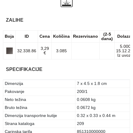
ZALIHE
(2-5
Boja
ID
Cena
Količina
Rezervisano
Dolaza
dana)
5.000
3,29
32.338.86
3.085
15.12.26
€
Iz uvoza
SPECIFIKACIJE
Dimenzija
7 x 4.5 x 1.8 cm
Pakovanje
200/1
Neto težina
0.0608 kg
Bruto težina
0.0672 kg
Dimenzija transportne kutije
0.32 x 0.33 x 0.44 m
Strana kataloga
209
Carinska tarifa
851310000000