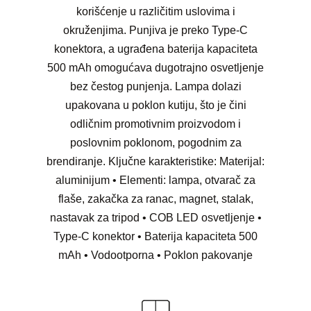
korišćenje u različitim uslovima i
okruženjima. Punjiva je preko Type-C
konektora, a ugrađena baterija kapaciteta
500 mAh omogućava dugotrajno osvetljenje
bez čestog punjenja. Lampa dolazi
upakovana u poklon kutiju, što je čini
odličnim promotivnim proizvodom i
poslovnim poklonom, pogodnim za
brendiranje. Ključne karakteristike: Materijal:
aluminijum • Elementi: lampa, otvarač za
flaše, zakačka za ranac, magnet, stalak,
nastavak za tripod • COB LED osvetljenje •
Type-C konektor • Baterija kapaciteta 500
mAh • Vodootporna • Poklon pakovanje